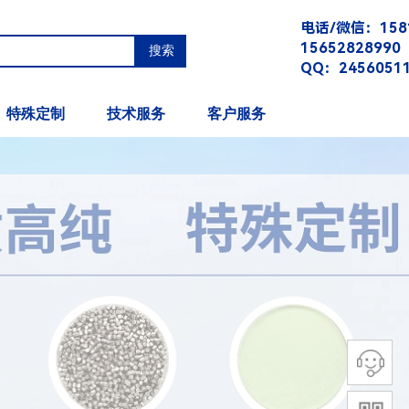
电话/微信：1581
15652828990
搜索
QQ：2456051
邮箱：oulerui@z
特殊定制
技术服务
客户服务