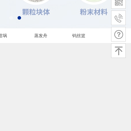
坩埚
蒸发舟
钨丝篮