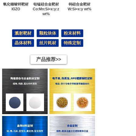
氧化铟镓锌靶材
钴锰硅合金靶材
钨硅合金靶材
IGZO
Co:Mn:Si=x:y:z
W:Si=x:y wt%
wt%
溅射靶材
颗粒块体
粉末材料
晶体材料
丝片耗材
特殊定制
产品推荐>>