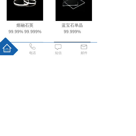
熔融石英
蓝宝石单晶
99.99% 99.999%
99.999%
电话
短信
邮件
单晶硅片
多光谱级硫化锌
99.999%
99.99%
丝片耗材>>
金属丝棒
金属片板
陶瓷化合物片材
陶瓷化合物磨块
坩埚
蒸发舟
钨丝篮