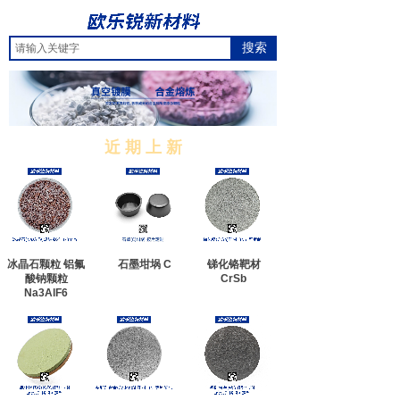
搜索
近 期 上 新
冰晶石颗粒 铝氟
石墨坩埚 C
锑化铬靶材
酸钠颗粒
CrSb
Na3AlF6